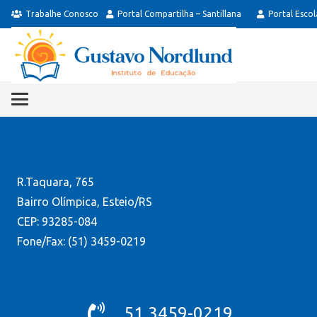
Trabalhe Conosco
Portal Compartilha – Santillana
Portal Esco
R.Taquara, 765
Bairro Olímpica, Esteio/RS
CEP: 93285-084
Fone/Fax: (51) 3459-0219
51 3459-0219