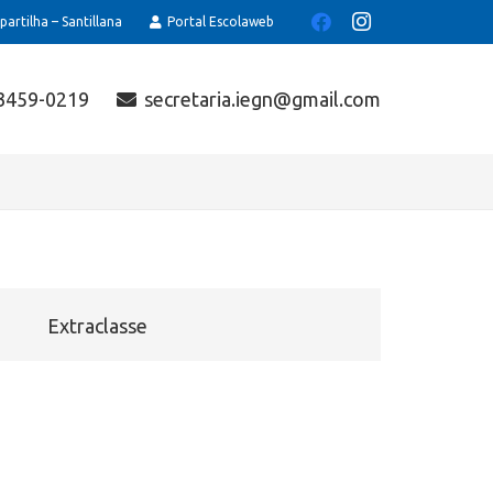
artilha – Santillana
Portal Escolaweb
 3459-0219
secretaria.iegn@gmail.com
Extraclasse