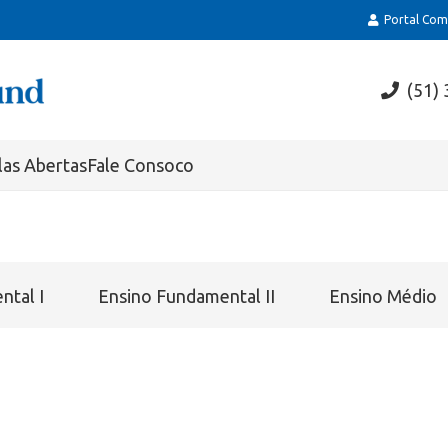
Portal Comp
(51)
las Abertas
Fale Consoco
ntal I
Ensino Fundamental II
Ensino Médio