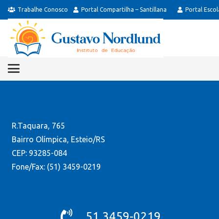
Trabalhe Conosco
Portal Compartilha – Santillana
Portal Esco
R.Taquara, 765
Bairro Olímpica, Esteio/RS
CEP: 93285-084
Fone/Fax: (51) 3459-0219
51 3459-0219